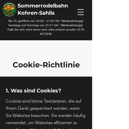
Sommerrodelbahn
Kohren-Sahlis
Mo.-Fr. geöffnet von 10:00 - 17:00 Uhr "Wetterabhängig"
Samstag und Sonntag von 10-17 Uhr. "Wetterabhängig"
Falls Sie sich nicht sicher sind, bitte einfach anrufen
0179
4673230
Cookie-Richtlinie
1. Was sind Cookies?
Cookies sind kleine Textdateien, die auf
Ihrem Gerät gespeichert werden, wenn
Sie Websites besuchen. Sie werden häufig
verwendet, um Websites effizienter zu