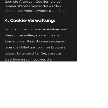
über die Arten von Cookies, die auf
unserer Website verwendet werden
können und welche Zwecke sie erfüllen.
4. Cookie-Verwaltung:
Um mehr über Cookies zu erfahren und
diese zu verwalten, können Sie die
Einstellungen Ihres Browsers anpassen
oder die Hilfe-Funktion Ihres Browsers
nutzen. Bitte beachten Sie, dass das
Deaktivieren von Cookies die
Funktionalität einiger Teile unserer
Website beeinträchtigen kann. Für weitere
Informationen besuchen Sie die Websites
www.aboutcookies.org
oder
www.allaboutcookies.org
.
ACHTUNG! Postanschrift